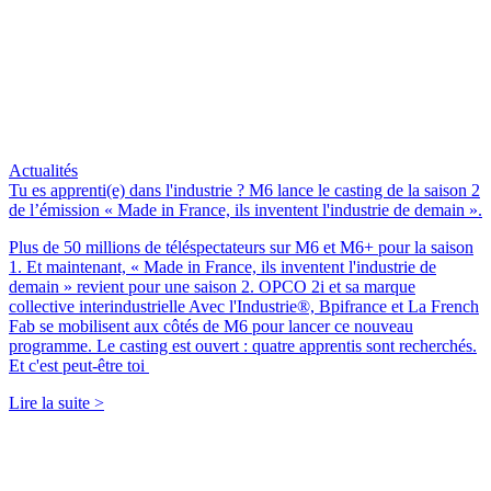
Actualités
Tu es apprenti(e) dans l'industrie ? M6 lance le casting de la saison 2
de l’émission « Made in France, ils inventent l'industrie de demain ».
Plus de 50 millions de téléspectateurs sur M6 et M6+ pour la saison
1. Et maintenant, « Made in France, ils inventent l'industrie de
demain » revient pour une saison 2. OPCO 2i et sa marque
collective interindustrielle Avec l'Industrie®, Bpifrance et La French
Fab se mobilisent aux côtés de M6 pour lancer ce nouveau
programme. Le casting est ouvert : quatre apprentis sont recherchés.
Et c'est peut-être toi
Lire la suite >