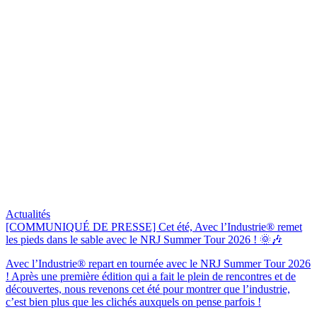
Actualités
[COMMUNIQUÉ DE PRESSE] Cet été, Avec l’Industrie® remet
les pieds dans le sable avec le NRJ Summer Tour 2026 ! 🌞🎶
Avec l’Industrie® repart en tournée avec le NRJ Summer Tour 2026
! Après une première édition qui a fait le plein de rencontres et de
découvertes, nous revenons cet été pour montrer que l’industrie,
c’est bien plus que les clichés auxquels on pense parfois !