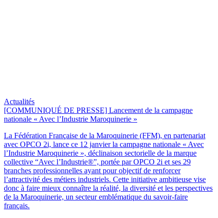
Actualités
[COMMUNIQUÉ DE PRESSE] Lancement de la campagne
nationale « Avec l’Industrie Maroquinerie »
La Fédération Française de la Maroquinerie (FFM), en partenariat
avec OPCO 2i, lance ce 12 janvier la campagne nationale « Avec
l’Industrie Maroquinerie », déclinaison sectorielle de la marque
collective “Avec l’Industrie®”, portée par OPCO 2i et ses 29
branches professionnelles ayant pour objectif de renforcer
l’attractivité des métiers industriels. Cette initiative ambitieuse vise
donc à faire mieux connaître la réalité, la diversité et les perspectives
de la Maroquinerie, un secteur emblématique du savoir-faire
français.