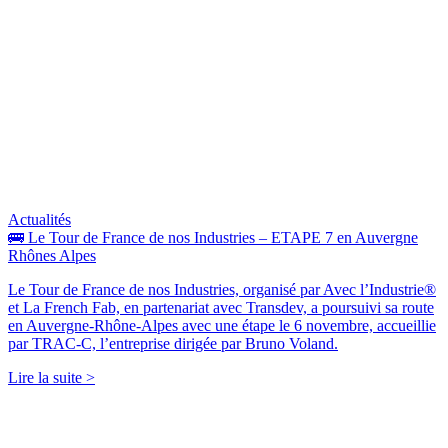
Actualités
🚌 Le Tour de France de nos Industries – ETAPE 7 en Auvergne
Rhônes Alpes
Le Tour de France de nos Industries, organisé par Avec l’Industrie®
et La French Fab, en partenariat avec Transdev, a poursuivi sa route
en Auvergne-Rhône-Alpes avec une étape le 6 novembre, accueillie
par TRAC-C, l’entreprise dirigée par Bruno Voland.
Lire la suite >