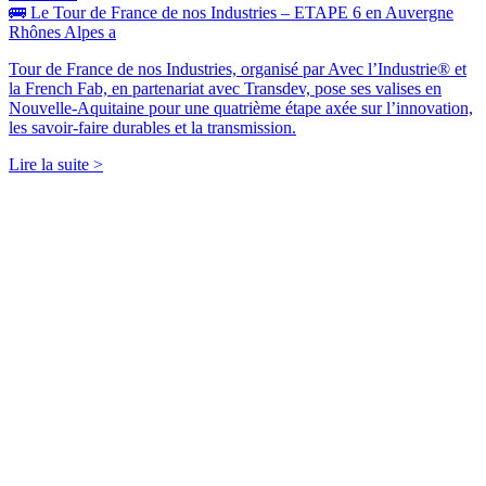
🚌 Le Tour de France de nos Industries – ETAPE 6 en Auvergne
Rhônes Alpes a
Tour de France de nos Industries, organisé par Avec l’Industrie® et
la French Fab, en partenariat avec Transdev, pose ses valises en
Nouvelle-Aquitaine pour une quatrième étape axée sur l’innovation,
les savoir-faire durables et la transmission.
Lire la suite >