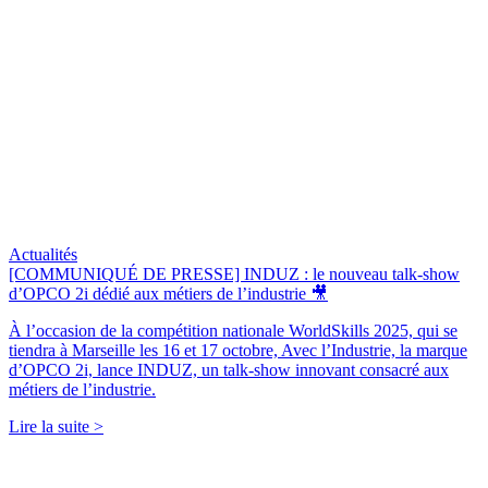
Actualités
[COMMUNIQUÉ DE PRESSE] INDUZ : le nouveau talk-show
d’OPCO 2i dédié aux métiers de l’industrie 🎥
À l’occasion de la compétition nationale WorldSkills 2025, qui se
tiendra à Marseille les 16 et 17 octobre, Avec l’Industrie, la marque
d’OPCO 2i, lance INDUZ, un talk-show innovant consacré aux
métiers de l’industrie.
Lire la suite >