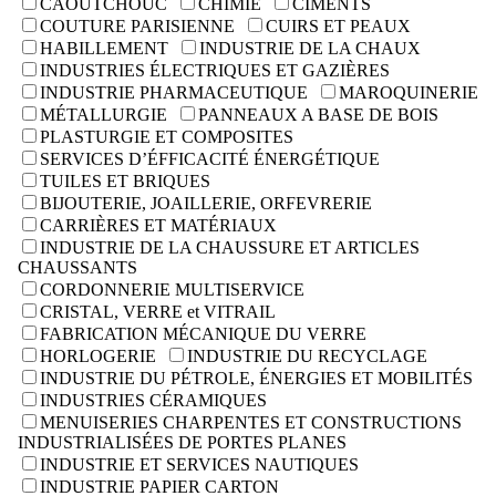
CAOUTCHOUC
CHIMIE
CIMENTS
COUTURE PARISIENNE
CUIRS ET PEAUX
HABILLEMENT
INDUSTRIE DE LA CHAUX
INDUSTRIES ÉLECTRIQUES ET GAZIÈRES
INDUSTRIE PHARMACEUTIQUE
MAROQUINERIE
MÉTALLURGIE
PANNEAUX A BASE DE BOIS
PLASTURGIE ET COMPOSITES
SERVICES D’ÉFFICACITÉ ÉNERGÉTIQUE
TUILES ET BRIQUES
BIJOUTERIE, JOAILLERIE, ORFEVRERIE
CARRIÈRES ET MATÉRIAUX
INDUSTRIE DE LA CHAUSSURE ET ARTICLES
CHAUSSANTS
CORDONNERIE MULTISERVICE
CRISTAL, VERRE et VITRAIL
FABRICATION MÉCANIQUE DU VERRE
HORLOGERIE
INDUSTRIE DU RECYCLAGE
INDUSTRIE DU PÉTROLE, ÉNERGIES ET MOBILITÉS
INDUSTRIES CÉRAMIQUES
MENUISERIES CHARPENTES ET CONSTRUCTIONS
INDUSTRIALISÉES DE PORTES PLANES
INDUSTRIE ET SERVICES NAUTIQUES
INDUSTRIE PAPIER CARTON