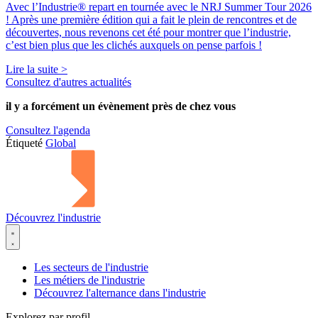
Avec l’Industrie® repart en tournée avec le NRJ Summer Tour 2026
! Après une première édition qui a fait le plein de rencontres et de
découvertes, nous revenons cet été pour montrer que l’industrie,
c’est bien plus que les clichés auxquels on pense parfois !
Lire la suite >
Consultez d'autres actualités
il y a forcément
un évènement
près de chez vous
Consultez l'agenda
Étiqueté
Global
Découvrez l'industrie
Les secteurs de l'industrie
Les métiers de l'industrie
Découvrez l'alternance dans l'industrie
Explorez par profil