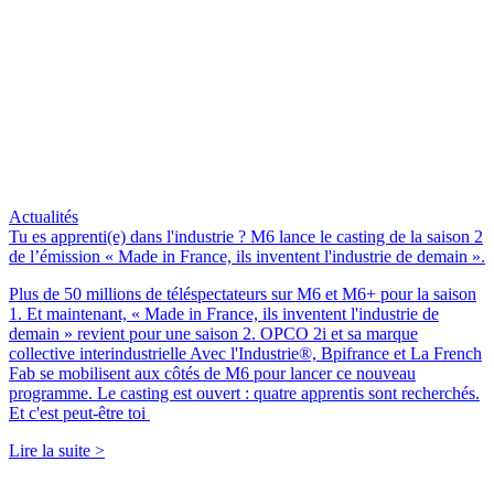
Actualités
Tu es apprenti(e) dans l'industrie ? M6 lance le casting de la saison 2
de l’émission « Made in France, ils inventent l'industrie de demain ».
Plus de 50 millions de téléspectateurs sur M6 et M6+ pour la saison
1. Et maintenant, « Made in France, ils inventent l'industrie de
demain » revient pour une saison 2. OPCO 2i et sa marque
collective interindustrielle Avec l'Industrie®, Bpifrance et La French
Fab se mobilisent aux côtés de M6 pour lancer ce nouveau
programme. Le casting est ouvert : quatre apprentis sont recherchés.
Et c'est peut-être toi
Lire la suite >