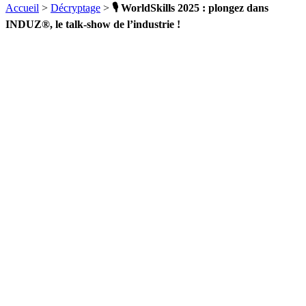
Accueil
>
Décryptage
>
🎙️ WorldSkills 2025 : plongez dans
INDUZ®, le talk-show de l’industrie !