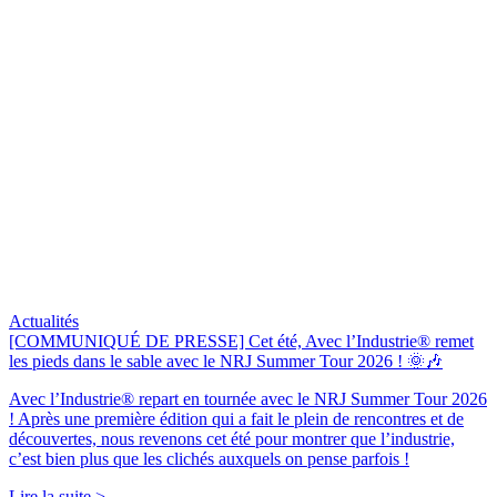
Actualités
[COMMUNIQUÉ DE PRESSE] Cet été, Avec l’Industrie® remet
les pieds dans le sable avec le NRJ Summer Tour 2026 ! 🌞🎶
Avec l’Industrie® repart en tournée avec le NRJ Summer Tour 2026
! Après une première édition qui a fait le plein de rencontres et de
découvertes, nous revenons cet été pour montrer que l’industrie,
c’est bien plus que les clichés auxquels on pense parfois !
Lire la suite >