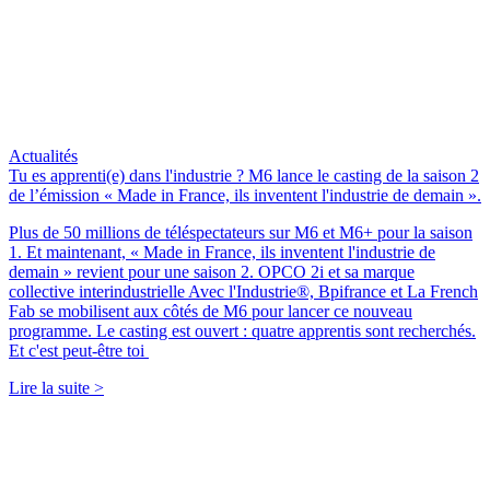
Actualités
Tu es apprenti(e) dans l'industrie ? M6 lance le casting de la saison 2
de l’émission « Made in France, ils inventent l'industrie de demain ».
Plus de 50 millions de téléspectateurs sur M6 et M6+ pour la saison
1. Et maintenant, « Made in France, ils inventent l'industrie de
demain » revient pour une saison 2. OPCO 2i et sa marque
collective interindustrielle Avec l'Industrie®, Bpifrance et La French
Fab se mobilisent aux côtés de M6 pour lancer ce nouveau
programme. Le casting est ouvert : quatre apprentis sont recherchés.
Et c'est peut-être toi
Lire la suite >