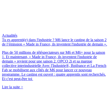
Actualités
Tu es apprenti(e) dans l'industrie ? M6 lance le casting de la saison 2
de l’émission « Made in France, ils inventent l'industrie de demain ».
Plus de 50 millions de téléspectateurs sur M6 et M6+ pour la saison
1. Et maintenant, « Made in France, ils inventent l'industrie de
demain » revient pour une saison 2. OPCO 2i et sa marque
collective interindustrielle Avec l'Industrie®, Bpifrance et La French
Fab se mobilisent aux côtés de M6 pour lancer ce nouveau
programme. Le casting est ouvert : quatre apprentis sont recherchés.
Et c'est peut-être toi
Lire la suite >