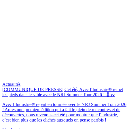
Actualités
[COMMUNIQUÉ DE PRESSE] Cet été, Avec l’Industrie® remet
les pieds dans le sable avec le NRJ Summer Tour 2026 ! 🌞🎶
Avec l’Industrie® repart en tournée avec le NRJ Summer Tour 2026
! Après une première édition qui a fait le plein de rencontres et de
découvertes, nous revenons cet été pour montrer que l’industrie,
c’est bien plus que les clichés auxquels on pense parfois !