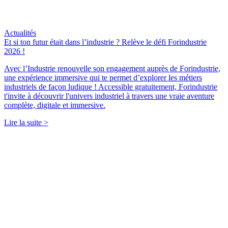
Actualités
Et si ton futur était dans l’industrie ? Relève le défi Forindustrie
2026 !
Avec l’Industrie renouvelle son engagement auprès de Forindustrie,
une expérience immersive qui te permet d’explorer les métiers
industriels de façon ludique ! Accessible gratuitement, Forindustrie
t'invite à découvrir l'univers industriel à travers une vraie aventure
complète, digitale et immersive.
Lire la suite >