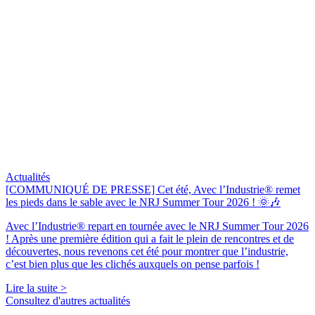
Actualités
[COMMUNIQUÉ DE PRESSE] Cet été, Avec l’Industrie® remet
les pieds dans le sable avec le NRJ Summer Tour 2026 ! 🌞🎶
Avec l’Industrie® repart en tournée avec le NRJ Summer Tour 2026
! Après une première édition qui a fait le plein de rencontres et de
découvertes, nous revenons cet été pour montrer que l’industrie,
c’est bien plus que les clichés auxquels on pense parfois !
Lire la suite >
Consultez d'autres actualités