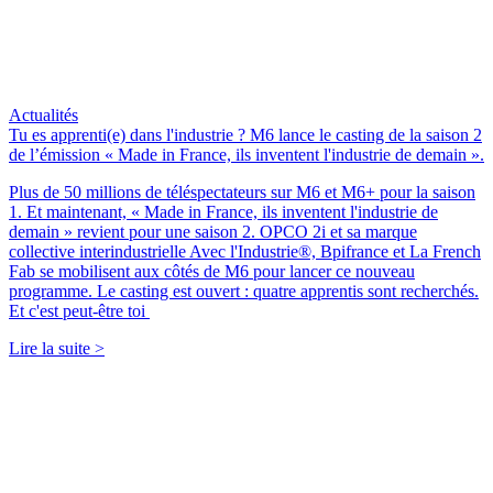
Actualités
Tu es apprenti(e) dans l'industrie ? M6 lance le casting de la saison 2
de l’émission « Made in France, ils inventent l'industrie de demain ».
Plus de 50 millions de téléspectateurs sur M6 et M6+ pour la saison
1. Et maintenant, « Made in France, ils inventent l'industrie de
demain » revient pour une saison 2. OPCO 2i et sa marque
collective interindustrielle Avec l'Industrie®, Bpifrance et La French
Fab se mobilisent aux côtés de M6 pour lancer ce nouveau
programme. Le casting est ouvert : quatre apprentis sont recherchés.
Et c'est peut-être toi
Lire la suite >