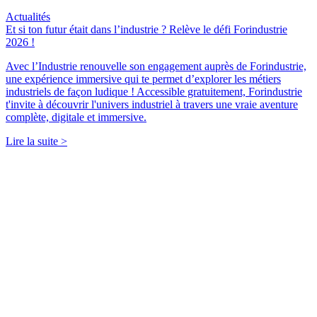
Actualités
Et si ton futur était dans l’industrie ? Relève le défi Forindustrie
2026 !
Avec l’Industrie renouvelle son engagement auprès de Forindustrie,
une expérience immersive qui te permet d’explorer les métiers
industriels de façon ludique ! Accessible gratuitement, Forindustrie
t'invite à découvrir l'univers industriel à travers une vraie aventure
complète, digitale et immersive.
Lire la suite >