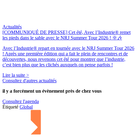
Actualités
[COMMUNIQUÉ DE PRESSE] Cet été, Avec l’Industrie® remet
les pieds dans le sable avec le NRJ Summer Tour 2026 ! 🌞🎶
Avec l’Industrie® repart en tournée avec le NRJ Summer Tour 2026
! Après une première édition qui a fait le plein de rencontres et de
découvertes, nous revenons cet été pour montrer que l’industrie,
c’est bien plus que les clichés auxquels on pense parfois !
Lire la suite >
Consultez d'autres actualités
il y a forcément
un évènement
près de chez vous
Consultez l'agenda
Étiqueté
Global