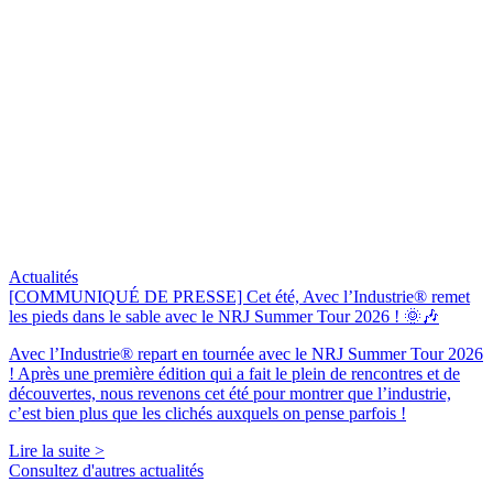
Actualités
[COMMUNIQUÉ DE PRESSE] Cet été, Avec l’Industrie® remet
les pieds dans le sable avec le NRJ Summer Tour 2026 ! 🌞🎶
Avec l’Industrie® repart en tournée avec le NRJ Summer Tour 2026
! Après une première édition qui a fait le plein de rencontres et de
découvertes, nous revenons cet été pour montrer que l’industrie,
c’est bien plus que les clichés auxquels on pense parfois !
Lire la suite >
Consultez d'autres actualités