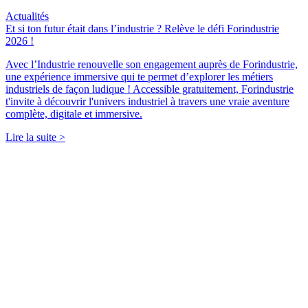
Actualités
Et si ton futur était dans l’industrie ? Relève le défi Forindustrie
2026 !
Avec l’Industrie renouvelle son engagement auprès de Forindustrie,
une expérience immersive qui te permet d’explorer les métiers
industriels de façon ludique ! Accessible gratuitement, Forindustrie
t'invite à découvrir l'univers industriel à travers une vraie aventure
complète, digitale et immersive.
Lire la suite >