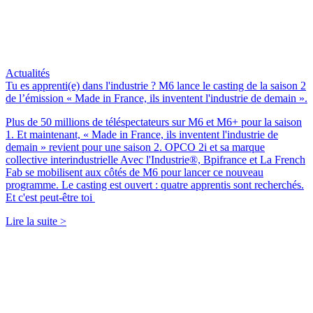
Actualités
Tu es apprenti(e) dans l'industrie ? M6 lance le casting de la saison 2
de l’émission « Made in France, ils inventent l'industrie de demain ».
Plus de 50 millions de téléspectateurs sur M6 et M6+ pour la saison
1. Et maintenant, « Made in France, ils inventent l'industrie de
demain » revient pour une saison 2. OPCO 2i et sa marque
collective interindustrielle Avec l'Industrie®, Bpifrance et La French
Fab se mobilisent aux côtés de M6 pour lancer ce nouveau
programme. Le casting est ouvert : quatre apprentis sont recherchés.
Et c'est peut-être toi
Lire la suite >