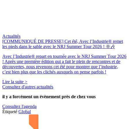
Actualités
[COMMUNIQUÉ DE PRESSE] Cet été, Avec l’Industrie® remet
les pieds dans le sable avec le NRJ Summer Tour 2026 ! 🌞🎶
Avec l’Industrie® repart en tournée avec le NRJ Summer Tour 2026
! Après une première édition qui a fait le plein de rencontres et de
découvertes, nous revenons cet été pour montrer que l’industrie,
c’est bien plus que les clichés auxquels on pense parfois !
Lire la suite >
Consultez d'autres actualités
il y a forcément
un évènement
près de chez vous
Consultez l'agenda
Étiqueté
Global