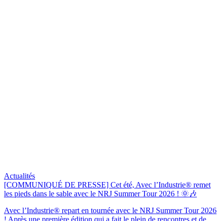
Actualités
[COMMUNIQUÉ DE PRESSE] Cet été, Avec l’Industrie® remet
les pieds dans le sable avec le NRJ Summer Tour 2026 ! 🌞🎶
Avec l’Industrie® repart en tournée avec le NRJ Summer Tour 2026
! Après une première édition qui a fait le plein de rencontres et de