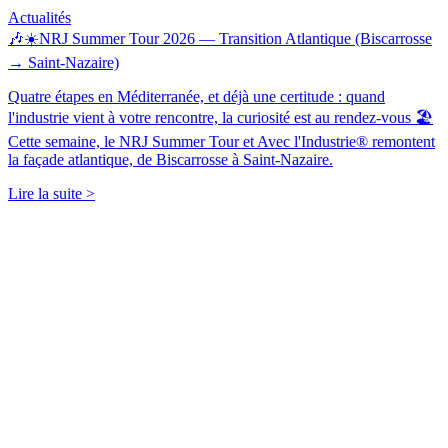
Actualités
🎶☀️NRJ Summer Tour 2026 — Transition Atlantique (Biscarrosse
→ Saint-Nazaire)
Quatre étapes en Méditerranée, et déjà une certitude : quand
l'industrie vient à votre rencontre, la curiosité est au rendez-vous 🏖️
Cette semaine, le NRJ Summer Tour et Avec l'Industrie® remontent
la façade atlantique, de Biscarrosse à Saint-Nazaire.
Lire la suite >