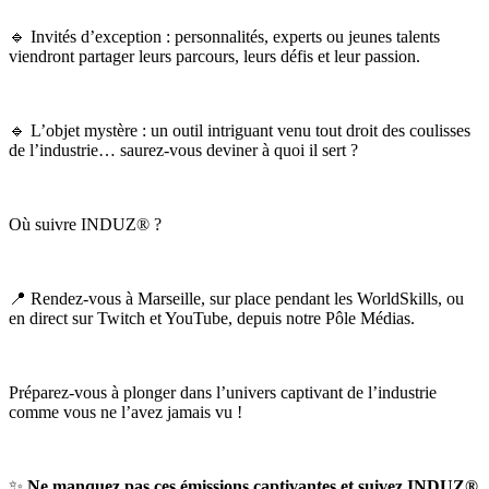
🔹
Invités d’exception : personnalités, experts ou jeunes talents
viendront partager leurs parcours, leurs défis et leur passion.
🔹
L’objet mystère : un outil intriguant venu tout droit des coulisses
de l’industrie…
saurez-vous
deviner à quoi il sert ?
Où suivre INDUZ® ?
📍
Rendez-vous à Marseille, sur place pendant les
WorldSkills
, ou
en direct sur Twitch et YouTube, depuis notre Pôle Médias.
Préparez-vous
à plonger dans l’univers captivant de l’industrie
comme vous ne l’avez jamais vu !
✨
Ne manquez pas ces émissions captivantes et suivez INDUZ®