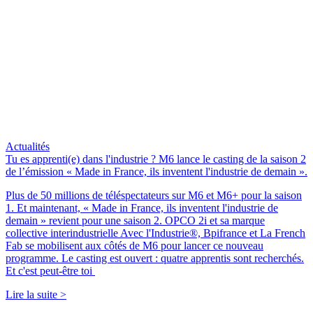
Actualités
Tu es apprenti(e) dans l'industrie ? M6 lance le casting de la saison 2
de l’émission « Made in France, ils inventent l'industrie de demain ».
Plus de 50 millions de téléspectateurs sur M6 et M6+ pour la saison
1. Et maintenant, « Made in France, ils inventent l'industrie de
demain » revient pour une saison 2. OPCO 2i et sa marque
collective interindustrielle Avec l'Industrie®, Bpifrance et La French
Fab se mobilisent aux côtés de M6 pour lancer ce nouveau
programme. Le casting est ouvert : quatre apprentis sont recherchés.
Et c'est peut-être toi
Lire la suite >