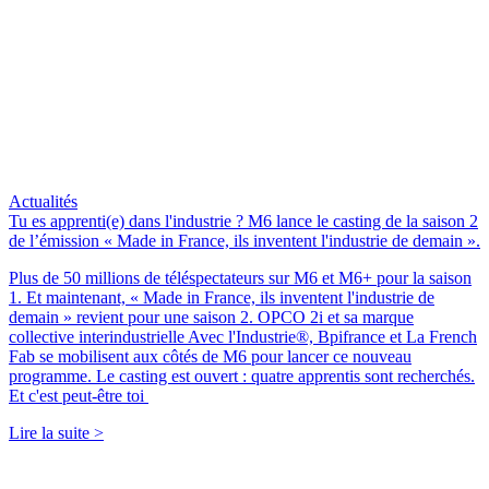
Actualités
Tu es apprenti(e) dans l'industrie ? M6 lance le casting de la saison 2
de l’émission « Made in France, ils inventent l'industrie de demain ».
Plus de 50 millions de téléspectateurs sur M6 et M6+ pour la saison
1. Et maintenant, « Made in France, ils inventent l'industrie de
demain » revient pour une saison 2. OPCO 2i et sa marque
collective interindustrielle Avec l'Industrie®, Bpifrance et La French
Fab se mobilisent aux côtés de M6 pour lancer ce nouveau
programme. Le casting est ouvert : quatre apprentis sont recherchés.
Et c'est peut-être toi
Lire la suite >