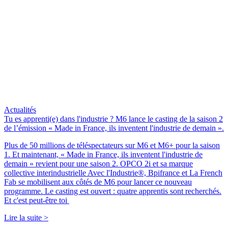
Actualités
Tu es apprenti(e) dans l'industrie ? M6 lance le casting de la saison 2
de l’émission « Made in France, ils inventent l'industrie de demain ».
Plus de 50 millions de téléspectateurs sur M6 et M6+ pour la saison
1. Et maintenant, « Made in France, ils inventent l'industrie de
demain » revient pour une saison 2. OPCO 2i et sa marque
collective interindustrielle Avec l'Industrie®, Bpifrance et La French
Fab se mobilisent aux côtés de M6 pour lancer ce nouveau
programme. Le casting est ouvert : quatre apprentis sont recherchés.
Et c'est peut-être toi
Lire la suite >