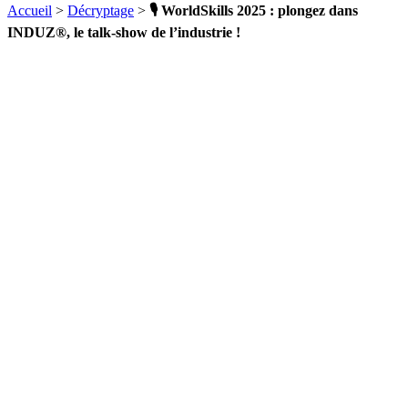
Accueil
>
Décryptage
>
🎙️ WorldSkills 2025 : plongez dans
INDUZ®, le talk-show de l’industrie !