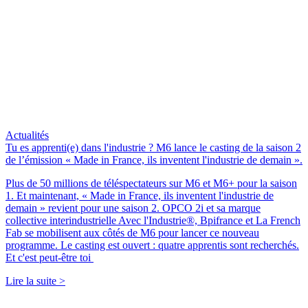
Actualités
Tu es apprenti(e) dans l'industrie ? M6 lance le casting de la saison 2
de l’émission « Made in France, ils inventent l'industrie de demain ».
Plus de 50 millions de téléspectateurs sur M6 et M6+ pour la saison
1. Et maintenant, « Made in France, ils inventent l'industrie de
demain » revient pour une saison 2. OPCO 2i et sa marque
collective interindustrielle Avec l'Industrie®, Bpifrance et La French
Fab se mobilisent aux côtés de M6 pour lancer ce nouveau
programme. Le casting est ouvert : quatre apprentis sont recherchés.
Et c'est peut-être toi
Lire la suite >