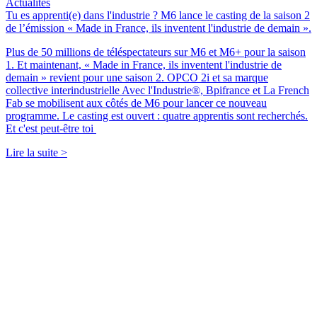
Actualités
Tu es apprenti(e) dans l'industrie ? M6 lance le casting de la saison 2
de l’émission « Made in France, ils inventent l'industrie de demain ».
Plus de 50 millions de téléspectateurs sur M6 et M6+ pour la saison
1. Et maintenant, « Made in France, ils inventent l'industrie de
demain » revient pour une saison 2. OPCO 2i et sa marque
collective interindustrielle Avec l'Industrie®, Bpifrance et La French
Fab se mobilisent aux côtés de M6 pour lancer ce nouveau
programme. Le casting est ouvert : quatre apprentis sont recherchés.
Et c'est peut-être toi
Lire la suite >