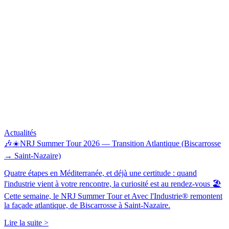
Actualités
🎶☀️NRJ Summer Tour 2026 — Transition Atlantique (Biscarrosse
→ Saint-Nazaire)
Quatre étapes en Méditerranée, et déjà une certitude : quand
l'industrie vient à votre rencontre, la curiosité est au rendez-vous 🏖️
Cette semaine, le NRJ Summer Tour et Avec l'Industrie® remontent
la façade atlantique, de Biscarrosse à Saint-Nazaire.
Lire la suite >