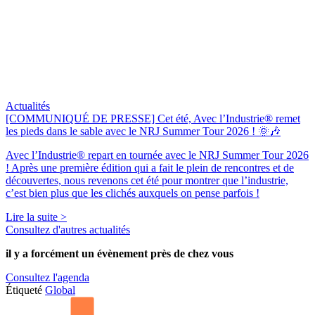
Actualités
[COMMUNIQUÉ DE PRESSE] Cet été, Avec l’Industrie® remet
les pieds dans le sable avec le NRJ Summer Tour 2026 ! 🌞🎶
Avec l’Industrie® repart en tournée avec le NRJ Summer Tour 2026
! Après une première édition qui a fait le plein de rencontres et de
découvertes, nous revenons cet été pour montrer que l’industrie,
c’est bien plus que les clichés auxquels on pense parfois !
Lire la suite >
Consultez d'autres actualités
il y a forcément
un évènement
près de chez vous
Consultez l'agenda
Étiqueté
Global