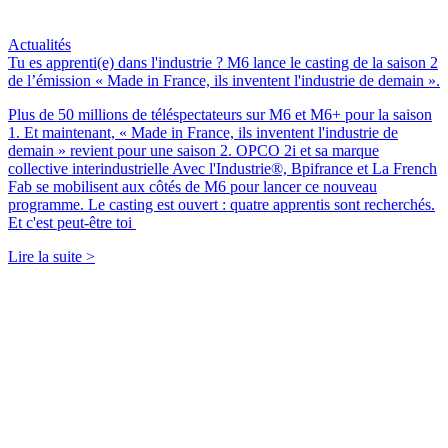
Actualités
Tu es apprenti(e) dans l'industrie ? M6 lance le casting de la saison 2
de l’émission « Made in France, ils inventent l'industrie de demain ».
Plus de 50 millions de téléspectateurs sur M6 et M6+ pour la saison
1. Et maintenant, « Made in France, ils inventent l'industrie de
demain » revient pour une saison 2. OPCO 2i et sa marque
collective interindustrielle Avec l'Industrie®, Bpifrance et La French
Fab se mobilisent aux côtés de M6 pour lancer ce nouveau
programme. Le casting est ouvert : quatre apprentis sont recherchés.
Et c'est peut-être toi
Lire la suite >