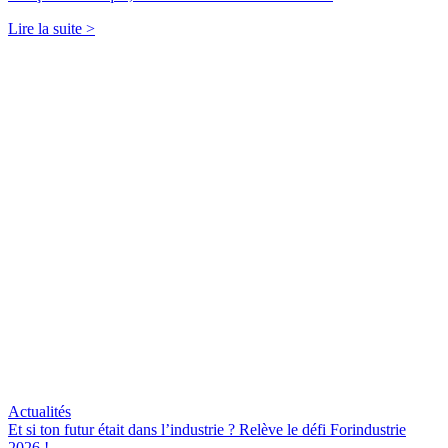
Lire la suite >
Actualités
Et si ton futur était dans l’industrie ? Relève le défi Forindustrie
2026 !