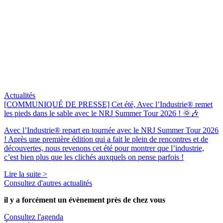
Actualités
[COMMUNIQUÉ DE PRESSE] Cet été, Avec l’Industrie® remet
les pieds dans le sable avec le NRJ Summer Tour 2026 ! 🌞🎶
Avec l’Industrie® repart en tournée avec le NRJ Summer Tour 2026
! Après une première édition qui a fait le plein de rencontres et de
découvertes, nous revenons cet été pour montrer que l’industrie,
c’est bien plus que les clichés auxquels on pense parfois !
Lire la suite >
Consultez d'autres actualités
il y a forcément
un évènement
près de chez vous
Consultez l'agenda