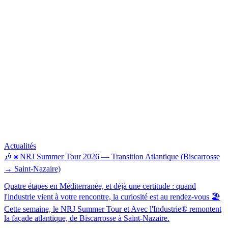
Actualités
🎶☀️NRJ Summer Tour 2026 — Transition Atlantique (Biscarrosse
→ Saint-Nazaire)
Quatre étapes en Méditerranée, et déjà une certitude : quand
l'industrie vient à votre rencontre, la curiosité est au rendez-vous 🏖️
Cette semaine, le NRJ Summer Tour et Avec l'Industrie® remontent
la façade atlantique, de Biscarrosse à Saint-Nazaire.