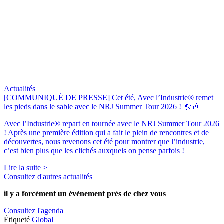
Actualités
[COMMUNIQUÉ DE PRESSE] Cet été, Avec l’Industrie® remet
les pieds dans le sable avec le NRJ Summer Tour 2026 ! 🌞🎶
Avec l’Industrie® repart en tournée avec le NRJ Summer Tour 2026
! Après une première édition qui a fait le plein de rencontres et de
découvertes, nous revenons cet été pour montrer que l’industrie,
c’est bien plus que les clichés auxquels on pense parfois !
Lire la suite >
Consultez d'autres actualités
il y a forcément
un évènement
près de chez vous
Consultez l'agenda
Étiqueté
Global