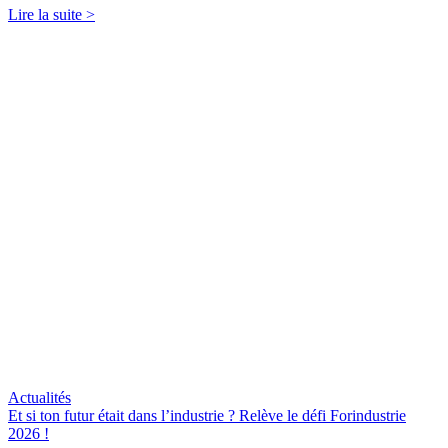
Lire la suite >
Actualités
Et si ton futur était dans l’industrie ? Relève le défi Forindustrie
2026 !