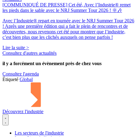
[COMMUNIQUÉ DE PRESSE] Cet été, Avec l’Industrie® remet
les pieds dans le sable avec le NRJ Summer Tour 2026 ! 🌞🎶
Avec l’Industrie® repart en tournée avec le NRJ Summer Tour 2026
! Après une première édition qui a fait le plein de rencontres et de
découvertes, nous revenons cet été pour montrer que l’industrie,
c’est bien plus que les clichés auxquels on pense parfois !
Lire la suite >
Consultez d'autres actualités
il y a forcément
un évènement
près de chez vous
Consultez l'agenda
Étiqueté
Global
Découvrez l'industrie
Les secteurs de l'industrie