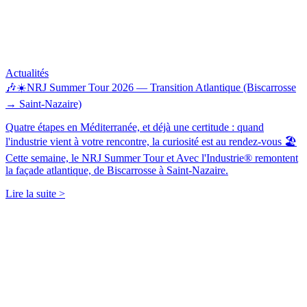
Actualités
🎶☀️NRJ Summer Tour 2026 — Transition Atlantique (Biscarrosse
→ Saint-Nazaire)
Quatre étapes en Méditerranée, et déjà une certitude : quand
l'industrie vient à votre rencontre, la curiosité est au rendez-vous 🏖️
Cette semaine, le NRJ Summer Tour et Avec l'Industrie® remontent
la façade atlantique, de Biscarrosse à Saint-Nazaire.
Lire la suite >