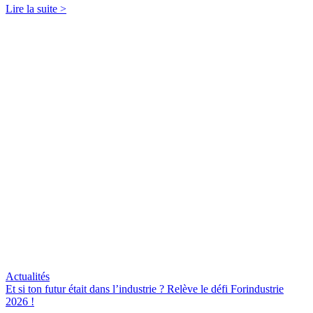
Lire la suite >
Actualités
Et si ton futur était dans l’industrie ? Relève le défi Forindustrie
2026 !