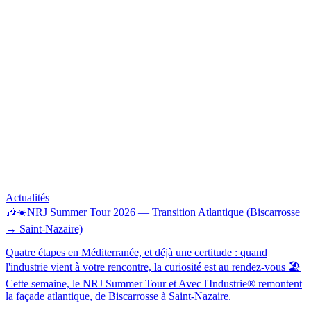
Actualités
🎶☀️NRJ Summer Tour 2026 — Transition Atlantique (Biscarrosse
→ Saint-Nazaire)
Quatre étapes en Méditerranée, et déjà une certitude : quand
l'industrie vient à votre rencontre, la curiosité est au rendez-vous 🏖️
Cette semaine, le NRJ Summer Tour et Avec l'Industrie® remontent
la façade atlantique, de Biscarrosse à Saint-Nazaire.