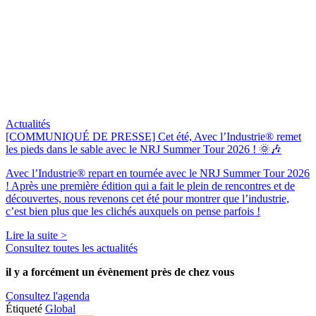
Actualités
[COMMUNIQUÉ DE PRESSE] Cet été, Avec l’Industrie® remet
les pieds dans le sable avec le NRJ Summer Tour 2026 ! 🌞🎶
Avec l’Industrie® repart en tournée avec le NRJ Summer Tour 2026
! Après une première édition qui a fait le plein de rencontres et de
découvertes, nous revenons cet été pour montrer que l’industrie,
c’est bien plus que les clichés auxquels on pense parfois !
Lire la suite >
Consultez toutes les actualités
il y a forcément
un évènement
près de chez vous
Consultez l'agenda
Étiqueté
Global