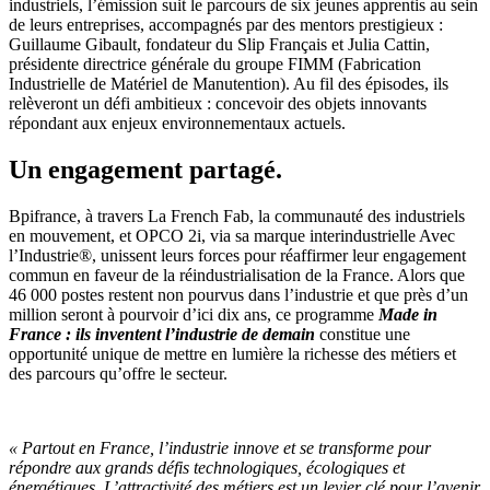
industriels, l’émission suit le parcours de six jeunes apprentis au sein
de leurs entreprises, accompagnés par des mentors prestigieux :
Guillaume Gibault, fondateur du Slip Français et Julia Cattin,
présidente directrice générale du groupe FIMM (Fabrication
Industrielle de Matériel de Manutention). Au fil des épisodes, ils
relèveront un défi ambitieux : concevoir des objets innovants
répondant aux enjeux environnementaux actuels.
Un engagement
partagé
.
Bpifrance, à travers La French Fab, la communauté des industriels
en mouvement, et OPCO 2i, via sa marque interindustrielle Avec
l’Industrie®, unissent leurs forces pour réaffirmer leur engagement
commun en faveur de la réindustrialisation de la France. Alors que
46 000 postes restent non pourvus dans l’industrie et que près d’un
million seront à pourvoir d’ici dix ans, ce programme
Made in
France : ils inventent l’industrie de demain
constitue une
opportunité unique de mettre en lumière la richesse des métiers et
des parcours qu’offre le secteur.
« Partout en France, l’industrie innove et se transforme pour
répondre aux grands défis technologiques, écologiques et
énergétiques. L’attractivité des métiers est un levier clé pour l’avenir