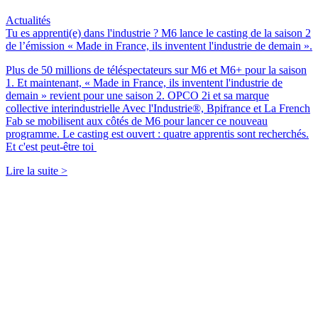
Actualités
Tu es apprenti(e) dans l'industrie ? M6 lance le casting de la saison 2
de l’émission « Made in France, ils inventent l'industrie de demain ».
Plus de 50 millions de téléspectateurs sur M6 et M6+ pour la saison
1. Et maintenant, « Made in France, ils inventent l'industrie de
demain » revient pour une saison 2. OPCO 2i et sa marque
collective interindustrielle Avec l'Industrie®, Bpifrance et La French
Fab se mobilisent aux côtés de M6 pour lancer ce nouveau
programme. Le casting est ouvert : quatre apprentis sont recherchés.
Et c'est peut-être toi
Lire la suite >