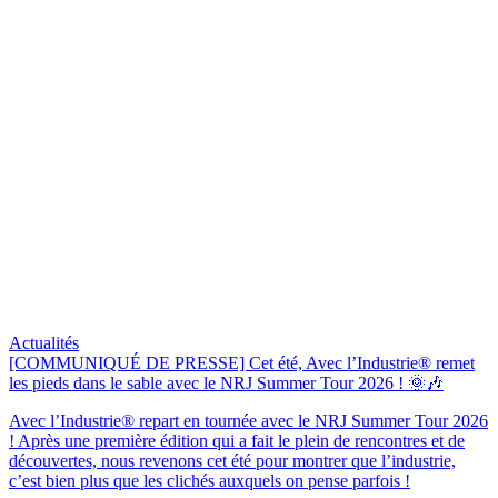
Actualités
[COMMUNIQUÉ DE PRESSE] Cet été, Avec l’Industrie® remet
les pieds dans le sable avec le NRJ Summer Tour 2026 ! 🌞🎶
Avec l’Industrie® repart en tournée avec le NRJ Summer Tour 2026
! Après une première édition qui a fait le plein de rencontres et de
découvertes, nous revenons cet été pour montrer que l’industrie,
c’est bien plus que les clichés auxquels on pense parfois !