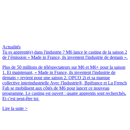
Actualités
Tu es apprenti(e) dans l'industrie ? M6 lance le casting de la saison 2
de l’émission « Made in France, ils inventent l'industrie de demain ».
Plus de 50 millions de téléspectateurs sur M6 et M6+ pour la saison
1. Et maintenant, « Made in France, ils inventent l'industrie de
demain » revient pour une saison 2. OPCO 2i et sa marque
collective interindustrielle Avec l'Industrie®, Bpifrance et La French
Fab se mobilisent aux côtés de M6 pour lancer ce nouveau
programme. Le casting est ouvert : quatre apprentis sont recherchés.
Et c'est peut-être toi
Lire la suite >