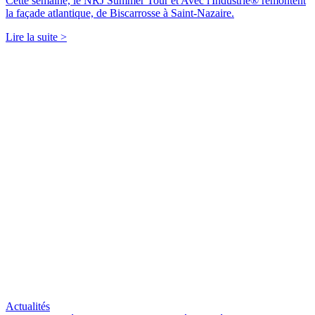
Cette semaine, le NRJ Summer Tour et Avec l'Industrie® remontent
la façade atlantique, de Biscarrosse à Saint-Nazaire.
Lire la suite >
Actualités