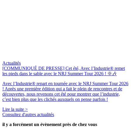
Actualités
[COMMUNIQUÉ DE PRESSE] Cet été, Avec l’Industrie® remet
les pieds dans le sable avec le NRJ Summer Tour 2026 ! 🌞🎶
Avec l’Industrie® repart en tournée avec le NRJ Summer Tour 2026
! Après une première édition qui a fait le plein de rencontres et de
découvertes, nous revenons cet été pour montrer que l’industrie,
c’est bien plus que les clichés auxquels on pense parfois !
Lire la suite >
Consultez d'autres actualités
il y a forcément
un évènement
près de chez vous