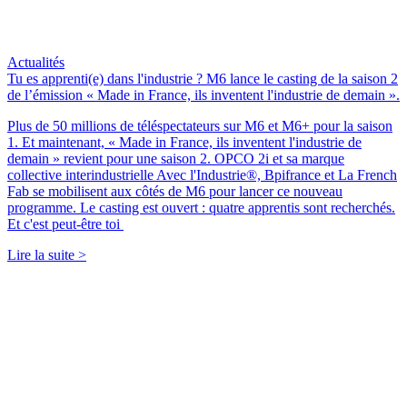
Actualités
Tu es apprenti(e) dans l'industrie ? M6 lance le casting de la saison 2
de l’émission « Made in France, ils inventent l'industrie de demain ».
Plus de 50 millions de téléspectateurs sur M6 et M6+ pour la saison
1. Et maintenant, « Made in France, ils inventent l'industrie de
demain » revient pour une saison 2. OPCO 2i et sa marque
collective interindustrielle Avec l'Industrie®, Bpifrance et La French
Fab se mobilisent aux côtés de M6 pour lancer ce nouveau
programme. Le casting est ouvert : quatre apprentis sont recherchés.
Et c'est peut-être toi
Lire la suite >