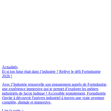
Actualités
Et si ton futur était dans l’industrie ? Relève le défi Forindustrie
2026 !
Avec l’Industrie renouvelle son engagement auprès de Forindustrie,
une expérience immersive qui te permet d’explorer les métiers
industriels de façon ludique ! Accessible gratuitement, Forindustrie
t'invite à découvrir l'univers industriel à travers une vraie aventure
complète, digitale et immersive.
Lire la suite >