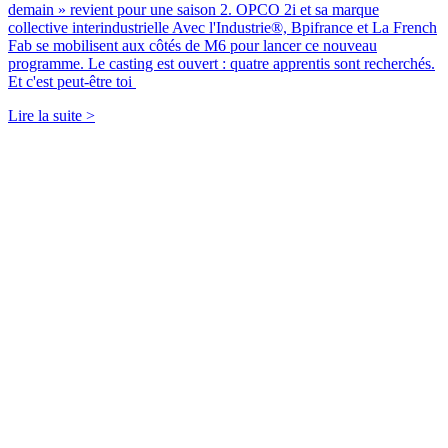
demain » revient pour une saison 2. OPCO 2i et sa marque
collective interindustrielle Avec l'Industrie®, Bpifrance et La French
Fab se mobilisent aux côtés de M6 pour lancer ce nouveau
programme. Le casting est ouvert : quatre apprentis sont recherchés.
Et c'est peut-être toi
Lire la suite >