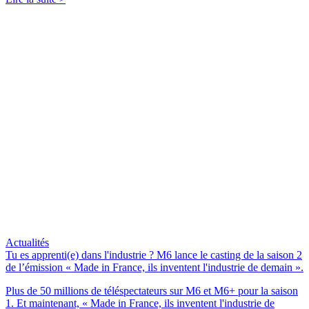
Actualités
Tu es apprenti(e) dans l'industrie ? M6 lance le casting de la saison 2
de l’émission « Made in France, ils inventent l'industrie de demain ».
Plus de 50 millions de téléspectateurs sur M6 et M6+ pour la saison
1. Et maintenant, « Made in France, ils inventent l'industrie de