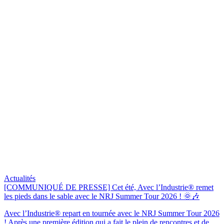
Actualités
[COMMUNIQUÉ DE PRESSE] Cet été, Avec l’Industrie® remet
les pieds dans le sable avec le NRJ Summer Tour 2026 ! 🌞🎶
Avec l’Industrie® repart en tournée avec le NRJ Summer Tour 2026
! Après une première édition qui a fait le plein de rencontres et de