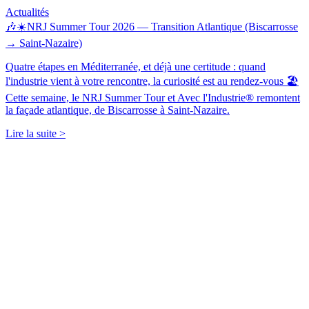
Actualités
🎶☀️NRJ Summer Tour 2026 — Transition Atlantique (Biscarrosse
→ Saint-Nazaire)
Quatre étapes en Méditerranée, et déjà une certitude : quand
l'industrie vient à votre rencontre, la curiosité est au rendez-vous 🏖️
Cette semaine, le NRJ Summer Tour et Avec l'Industrie® remontent
la façade atlantique, de Biscarrosse à Saint-Nazaire.
Lire la suite >