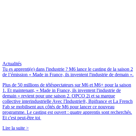
Actualités
Tu es apprenti(e) dans l'industrie ? M6 lance le casting de la saison 2
de l’émission « Made in France, ils inventent l'industrie de demain ».
Plus de 50 millions de téléspectateurs sur M6 et M6+ pour la saison
1. Et maintenant, « Made in France, ils inventent l'industrie de
demain » revient pour une saison 2. OPCO 2i et sa marque
collective interindustrielle Avec l'Industrie®, Bpifrance et La French
Fab se mobilisent aux côtés de M6 pour lancer ce nouveau
programme. Le casting est ouvert : quatre apprentis sont recherchés.
Et c'est peut-être toi
Lire la suite >