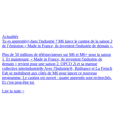
Actualités
Tu es apprenti(e) dans l'industrie ? M6 lance le casting de la saison 2
de l’émission « Made in France, ils inventent l'industrie de demain ».
Plus de 50 millions de téléspectateurs sur M6 et M6+ pour la saison
1. Et maintenant, « Made in France, ils inventent l'industrie de
demain » revient pour une saison 2. OPCO 2i et sa marque
collective interindustrielle Avec l'Industrie®, Bpifrance et La French
Fab se mobilisent aux côtés de M6 pour lancer ce nouveau
programme. Le casting est ouvert : quatre apprentis sont recherchés.
Et c'est peut-être toi
Lire la suite >