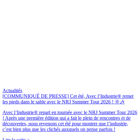
Actualités
[COMMUNIQUÉ DE PRESSE] Cet été, Avec l’Industrie® remet
les pieds dans le sable avec le NRJ Summer Tour 2026 ! 🌞🎶
Avec l’Industrie® repart en tournée avec le NRJ Summer Tour 2026
! Après une première édition qui a fait le plein de rencontres et de
découvertes, nous revenons cet été pour montrer que l’industrie,
c’est bien plus que les clichés auxquels on pense parfois !
Lire la suite >